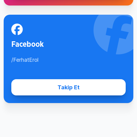
Facebook
/FerhatErol
Takip Et