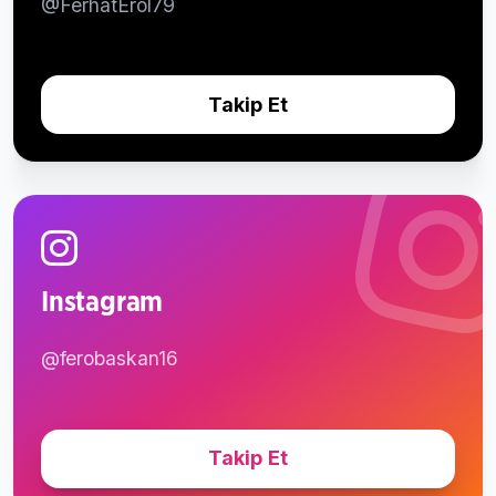
@FerhatErol79
Takip Et
Instagram
@ferobaskan16
Takip Et