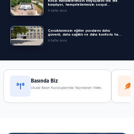
Kırsal mahallelerimizin ihtiyaçlarını tek tek
karşılıyor, hemşehrilerimizin sosyal
yaşamına değer katacak yatırımları hayata
4 hafta önce
geçiriyoruz
Çocuklarımızın eğitim yuvalarını daha
güvenli, daha sağlıklı ve daha konforlu hale
getiriyoruz.
4 hafta önce
Şoför kardeşlerimizin daha sağlıklı ve
konforlu şartlarda hizmet verebilmesi için
çalışıyoruz
1 ay önce
Basında Biz
Ulusal Basın Kuruluşlarında Yayınlanan Video
hasta nakil ambulansımızla ulaşım
İçerikler
konusunda zorluk yaşayan
hemşehrilerimizin yanında oluyoruz
1 ay önce
Kestel’e 320 Kent Mobilyası
2 ay önce