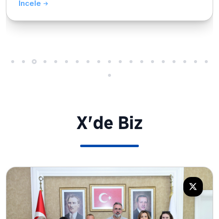
İncele
X'de Biz