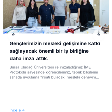
Gençlerimizin mesleki gelişimine katkı
sağlayacak önemli bir iş birliğine
daha imza attık.
Bursa Uludağ Üniversitesi ile imzaladığımız İME
Protokolü sayesinde öğrencilerimiz, teorik bilgilerini
sahada uygulama fırsatı bulacak, mesleki deneyim
kazanacak. Üniversite-Belediye iş birliğini güçlendiren
bu protokolün öğrencilerimize hayırlı olmasını diliyor,
eğitim odaklı çalışmalarımızı kararlılıkla sürdürüyoruz.
İncele