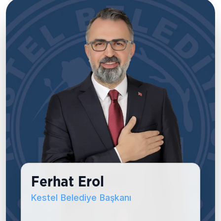
Türkülerle Buluşma Noktası: Kestel Türk
Halk Müziği Korosu
3 ay önce
Bazen bir ezgi, kelimelerden daha fazlasını
anlatır.
3 ay önce
Mahallelerimizde kurduğumuz depolarla su
temininde yaşanan sorunlara kalıcı çözüm
üretiyoruz
3 ay önce
Ferhat Erol
Kestel Belediye Başkanı