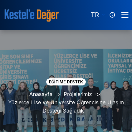
TR
EĞİTİME DESTEK
Anasayfa
Projelerimiz
Yüzlerce Lise ve Üniversite Öğrencisine Ulaşım
Desteği Sağladık