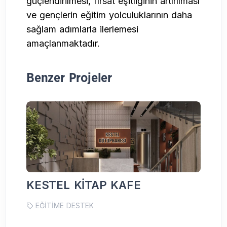
güçlendirilmesi, fırsat eşitliğinin artırılması
ve gençlerin eğitim yolculuklarının daha
sağlam adımlarla ilerlemesi
amaçlanmaktadır.
Benzer Projeler
KESTEL KİTAP KAFE
T
K
EĞİTİME DESTEK
D