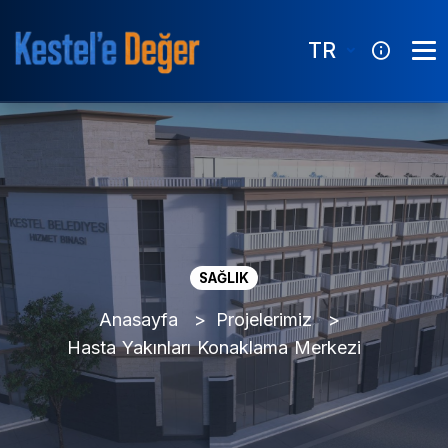
TR
SAĞLIK
Anasayfa
Projelerimiz
Hasta Yakınları Konaklama Merkezi