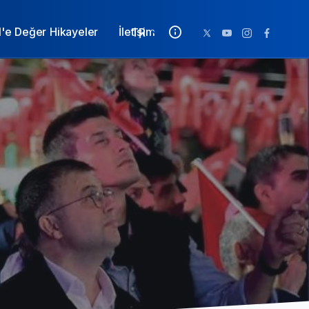
l'e Değer Hikayeler
İletişim
TR