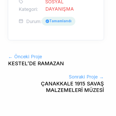
SOSYAL
DAYANIŞMA
Kategori:
Durum:
Tamamlandı
← Önceki Proje
KESTEL’DE RAMAZAN
Sonraki Proje →
ÇANAKKALE 1915 SAVAŞ
MALZEMELERİ MÜZESİ
EL’DE RAMAZAN
KESTEL GELE
SÜNNET ŞÖLE
 DAYANIŞMA
SOSYAL DAYANIŞMA