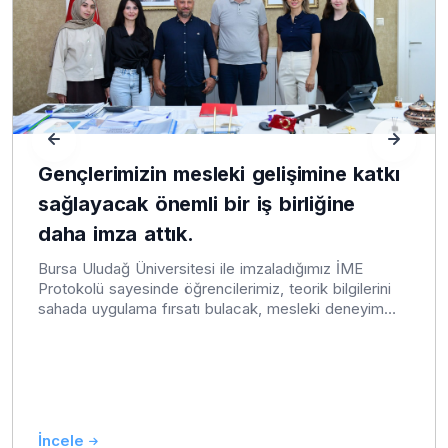
Gençlerimizin mesleki gelişimine katkı
sağlayacak önemli bir iş birliğine
daha imza attık.
Bursa Uludağ Üniversitesi ile imzaladığımız İME
Protokolü sayesinde öğrencilerimiz, teorik bilgilerini
sahada uygulama fırsatı bulacak, mesleki deneyim
kazanacak. Üniversite-Belediye iş birliğini güçlendiren
bu protokolün öğrencilerimize hayırlı olmasını diliyor,
eğitim odaklı çalışmalarımızı kararlılıkla sürdürüyoruz.
İncele