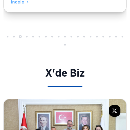
İncele
X'de Biz