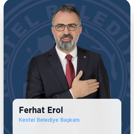
Türkülerle Buluşma Noktası: Kestel Türk
Halk Müziği Korosu
3 ay önce
Bazen bir ezgi, kelimelerden daha fazlasını
anlatır.
3 ay önce
Mahallelerimizde kurduğumuz depolarla su
temininde yaşanan sorunlara kalıcı çözüm
üretiyoruz
3 ay önce
Ferhat Erol
Kestel Belediye Başkanı