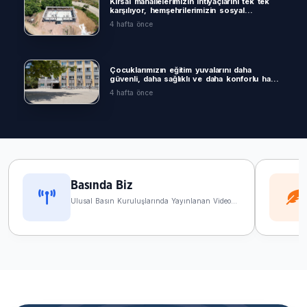
Kırsal mahallelerimizin ihtiyaçlarını tek tek
karşılıyor, hemşehrilerimizin sosyal
yaşamına değer katacak yatırımları hayata
4 hafta önce
geçiriyoruz
Çocuklarımızın eğitim yuvalarını daha
güvenli, daha sağlıklı ve daha konforlu hale
getiriyoruz.
4 hafta önce
Şoför kardeşlerimizin daha sağlıklı ve
konforlu şartlarda hizmet verebilmesi için
çalışıyoruz
1 ay önce
Basında Biz
Ulusal Basın Kuruluşlarında Yayınlanan Video
hasta nakil ambulansımızla ulaşım
İçerikler
konusunda zorluk yaşayan
hemşehrilerimizin yanında oluyoruz
1 ay önce
Kestel’e 320 Kent Mobilyası
2 ay önce